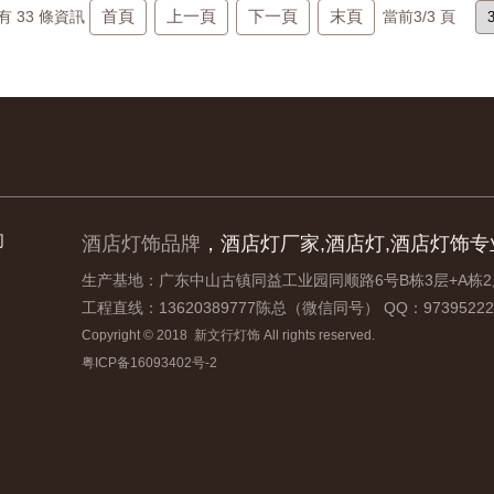
首頁
上一頁
下一頁
末頁
有
33
條資訊
當前
3
/3 頁
们
酒店灯饰品牌
，酒店灯厂家,酒店灯,酒店灯饰专
生产基地：广东中山古镇同益工业园同顺路6号B栋3层+A栋
工程直线：13620389777陈总（微信同号） QQ：97395222
Copyright © 2018 新文行灯饰 All rights reserved.
粤ICP备16093402号-2